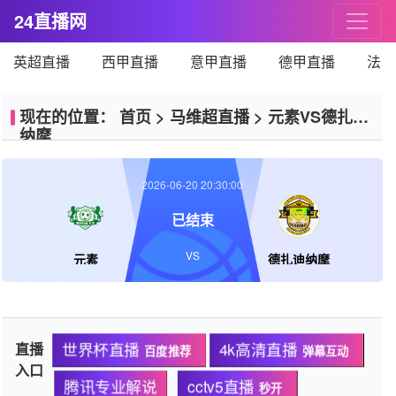
24直播网
英超直播
西甲直播
意甲直播
德甲直播
法甲
现在的位置：
首页
>
马维超直播
>
元素VS德扎迪
纳摩
2026-06-20 20:30:00
已结束
VS
元素
德扎迪纳摩
直播
世界杯直播
4k高清直播
百度推荐
弹幕互动
入口
腾讯专业解说
cctv5直播
秒开