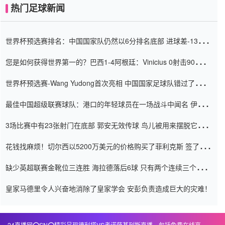
热门足球新闻
世界杯预选赛排名：中国国家队仍然以6分排名底部 进球差-13令人
震惊
您是如何获得世界第一的？巴西1-4阿根廷：Vinicius 0射击90分钟
内
世界杯预选赛-Wang Yudong首次亮相 中国国家足球队错过了世界
杯0-2
最佳中国超级联赛球队：港口的年轻球员在一场战斗中闻名 伊万放
弃了泰桑（Taishan）
3场比赛中有23张射门在底部 郭安无效传球 鸟儿被用来摆脱它
Setien痴迷于三名后卫
花钱找麻烦！切尔西以5200万美元的价格购买了菲利克斯 签了7年
并在半年内租了夏窗口
缺少英超联赛金靴位三连胜 海拉德落后6球 只有两个连续三个连续
三靴
皇家马德里令人兴奋地消除了皇家学会 安彭负责造成巨大的灾难！
24直播网⭕️SN⭕️精彩呈现德利塔VS考诺萨基列斯直播，包括免费在线高