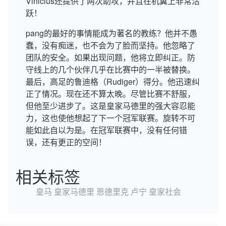
Vinicius还提供了两次助攻，并且在机翼上非常活
跃！
pang的最好的事情能成为著名的教练？他并不愚
蠢，没有痴迷，也不会为了脸而坚持。他忽略了
团队的安全。如果出现问题，他将立即纠正。防
守线上的几个伙伴几乎在比赛中的一半被替换。
最后，高足的鲁迪格（Rudiger）得分。他迅速纠
正了情况。现在还不算太晚。尽管比赛不舒服，
但他至少进步了。这是皇家马德里的强大容忍能
力，这也使他想起了下一个冠军联赛。旋转不可
能如此自以为是。在冠军联赛中，没有任何错
误，还有更正的空间！
相关标签
皇马
皇家马德里
恩德里克
卢宁
皇家社会