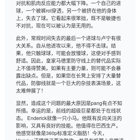
对抗和肌肉反应能力都大幅下降。一个自己的进
球，一个被裤rot穿透，另一个被挤在他的身体
上，失去了球。它看起来很笨拙，既不是敏捷也
不对抗，现在可以被认为是无用的。
此外，常规时间失去的最后一个进球与卢宁有很
大关系。自从他进攻以来，他不得不击球。结
果，他只触球球，可能会放慢球，这使对手感到
舒适。因此，皇家马德里防守线上的替代品实际
上不值得赞美。如果有主要力量，则可能不会暴
露出缺点。但是，如果您在长凳上安排了大量替
代品，防御线就是一个巨大的杂技表演场景，这
太难伸展了！
显然，造成这个问题的最大原因是pang有点不知
所措。幸运的是，前线的超级巨星都处于在线状
态。 Enderick就像一只小马。他既有反向关注的
影响，又具有良好的技能。他值得在巴西生产。
他感觉就像是360p标准定义脂肪！今天，