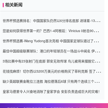
相关新闻
世界杯预选赛排名：中国国家队仍然以6分排名底部 进球差-13令人
震惊
您是如何获得世界第一的？巴西1-4阿根廷：Vinicius 0射击90分钟
内
世界杯预选赛-Wang Yudong首次亮相 中国国家足球队错过了世界
杯0-2
最佳中国超级联赛球队：港口的年轻球员在一场战斗中闻名 伊万放
弃了泰桑（Taishan）
3场比赛中有23张射门在底部 郭安无效传球 鸟儿被用来摆脱它
Setien痴迷于三名后卫
花钱找麻烦！切尔西以5200万美元的价格购买了菲利克斯 签了7年
并在半年内租了夏窗口
缺少英超联赛金靴位三连胜 海拉德落后6球 只有两个连续三个连续
三靴
皇家马德里令人兴奋地消除了皇家学会 安彭负责造成巨大的灾难！