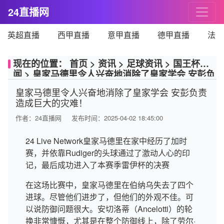
24直播网
英超直播
西甲直播
意甲直播
德甲直播
法甲
现在的位置：
首页
>
资讯
>
足球资讯
>
国王杯新
闻
>
皇家马德里令人兴奋地消除了皇家学会 安彭负
责造成巨大的灾难！
皇家马德里令人兴奋地消除了皇家学会 安彭负责
造成巨大的灾难！
作者：
24直播网
发布时间：2025-04-02 18:45:00
24 Live Network皇家马德里在家中经历了加时
赛，并依靠Rudiger的头球通过了激动人心的印
记，最后成功进入了本赛季雷伊杯的决赛
在这场比赛中，皇家马德里在伯纳乌失去了四个
进球。尽管他们进步了，但他们的外观不佳。可
以说防御问题很大。安切洛蒂（Ancelotti）的轮
换非常慷慨，尤其是在整个防御线上，除了劳尔·