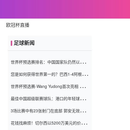
欧冠杯直播
足球新闻
世界杯预选赛排名：中国国家队仍然以6分
排名底部 进球差-13令人震惊
您是如何获得世界第一的？巴西1-4阿根
廷：Vinicius 0射击90分钟内
世界杯预选赛-Wang Yudong首次亮相 中国
国家足球队错过了世界杯0-2
最佳中国超级联赛球队：港口的年轻球员在
一场战斗中闻名 伊万放弃了泰桑
3场比赛中有23张射门在底部 郭安无效传球
（Taishan）
鸟儿被用来摆脱它 Setien痴迷于三名后卫
花钱找麻烦！切尔西以5200万美元的价格
购买了菲利克斯 签了7年 并在半年内租了夏