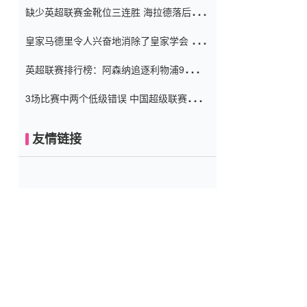
缺少英超联赛金靴位三连胜 海拉德落后6球
窗口
只有两个连续三个连续三靴
皇家马德里令人兴奋地消除了皇家学会 安
彭负责造成巨大的灾难！
英超联赛排行榜：阿森纳追逐利物浦9分 曼
联连续三件坏事
3场比赛中两个低级错误 中国超级联赛的前
守门员很老 是时候让位了 最好的继任者出
现
友情链接