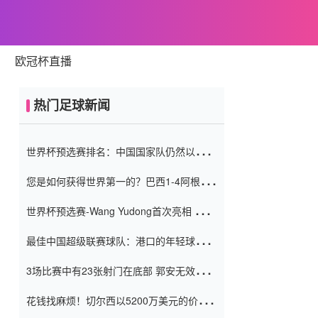
欧冠杯直播
热门足球新闻
世界杯预选赛排名：中国国家队仍然以6分
排名底部 进球差-13令人震惊
您是如何获得世界第一的？巴西1-4阿根
廷：Vinicius 0射击90分钟内
世界杯预选赛-Wang Yudong首次亮相 中国
国家足球队错过了世界杯0-2
最佳中国超级联赛球队：港口的年轻球员在
一场战斗中闻名 伊万放弃了泰桑
3场比赛中有23张射门在底部 郭安无效传球
（Taishan）
鸟儿被用来摆脱它 Setien痴迷于三名后卫
花钱找麻烦！切尔西以5200万美元的价格
购买了菲利克斯 签了7年 并在半年内租了夏