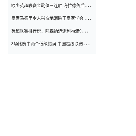
缺少英超联赛金靴位三连胜 海拉德落后6球
窗口
只有两个连续三个连续三靴
皇家马德里令人兴奋地消除了皇家学会 安
彭负责造成巨大的灾难！
英超联赛排行榜：阿森纳追逐利物浦9分 曼
联连续三件坏事
3场比赛中两个低级错误 中国超级联赛的前
守门员很老 是时候让位了 最好的继任者出
现