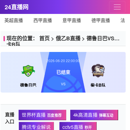
24直播网
英超直播
西甲直播
意甲直播
德甲直播
法甲
现在的位置：
首页
>
俄乙B直播
>
德鲁日巴VS柴
卡B队
2026-06-20 22:00:00
已结束
VS
德鲁日巴
柴卡B队
世界杯直播
4k高清直播
直播
百度推荐
弹幕互动
入口
腾讯专业解说
cctv5直播
秒开