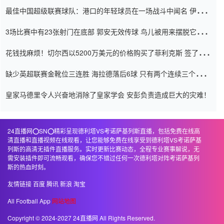
杯0-2
最佳中国超级联赛球队：港口的年轻球员在一场战斗中闻名 伊万放
弃了泰桑（Taishan）
3场比赛中有23张射门在底部 郭安无效传球 鸟儿被用来摆脱它
Setien痴迷于三名后卫
花钱找麻烦！切尔西以5200万美元的价格购买了菲利克斯 签了7年
并在半年内租了夏窗口
缺少英超联赛金靴位三连胜 海拉德落后6球 只有两个连续三个连续
三靴
皇家马德里令人兴奋地消除了皇家学会 安彭负责造成巨大的灾难！
24直播网⭕️SN⭕️精彩呈现德利塔VS考诺萨基列斯直播，包括免费在线高
清直播和直播视频在线观看，让您能够免费在线享受到德利塔VS考诺萨基
列斯的高清无插件直播服务。实时更新比赛动态，全程专业赛事解说，无
需安装插件即可流畅观看，确保您不错过任何一次德利塔对阵考诺萨基列
斯的热血时刻。
友情链接
百度
腾讯
新浪
淘宝
All Football App
网站地图
Copyright © 2024-2027 24直播网 All Rights Reserved.