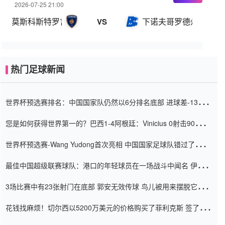
2026-07-25 21:00
莫斯科斯特罗吉诺
下诺夫哥罗德州波浪
VS
热门足球新闻
世界杯预选赛排名：中国国家队仍然以6分排名底部 进球差-13令人
震惊
您是如何获得世界第一的？巴西1-4阿根廷：Vinicius 0射击90分钟
内
世界杯预选赛-Wang Yudong首次亮相 中国国家足球队错过了世界
杯0-2
最佳中国超级联赛球队：港口的年轻球员在一场战斗中闻名 伊万放
弃了泰桑（Taishan）
3场比赛中有23张射门在底部 郭安无效传球 鸟儿被用来摆脱它
Setien痴迷于三名后卫
花钱找麻烦！切尔西以5200万美元的价格购买了菲利克斯 签了7年
并在半年内租了夏窗口