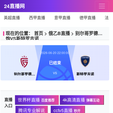
24直播网
英超直播
西甲直播
意甲直播
德甲直播
法甲
现在的位置：
首页
>
俄乙B直播
>
别尔哥罗德礼
炮VS斯特罗吉诺
2026-06-20 22:00:00
已结束
VS
别尔哥罗德礼炮
斯特罗吉诺
直播
世界杯直播
4k高清直播
百度推荐
弹幕互动
入口
腾讯专业解说
cctv5直播
秒开