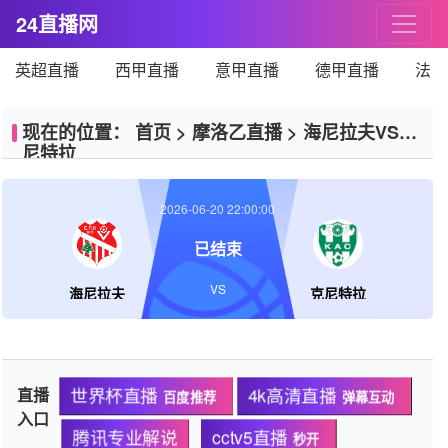
24直播网
英超直播
西甲直播
意甲直播
德甲直播
法甲
现在的位置：
首页
>
摩洛乙直播
>
海尼拉夫VS克
尼特拉
2026-06-20 22:00:00
已结束
VS
海尼拉夫
克尼特拉
直播
世界杯直播
4k高清直播
百度推荐
弹幕互动
入口
腾讯专业解说
cctv5直播
秒开