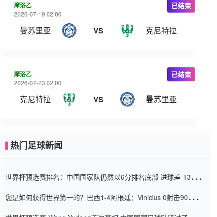
摩洛乙
已结束
2026-07-19 02:00
曼苏里亚
克尼特拉
VS
摩洛乙
已结束
2026-07-23 02:00
克尼特拉
曼苏里亚
VS
热门足球新闻
世界杯预选赛排名：中国国家队仍然以6分排名底部 进球差-13令人
震惊
您是如何获得世界第一的？巴西1-4阿根廷：Vinicius 0射击90分钟
内