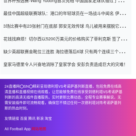
世界杯预选赛-Wang Yudong首次亮相 中国国家足球队错过了世界
杯0-2
最佳中国超级联赛球队：港口的年轻球员在一场战斗中闻名 伊万放
弃了泰桑（Taishan）
3场比赛中有23张射门在底部 郭安无效传球 鸟儿被用来摆脱它
Setien痴迷于三名后卫
花钱找麻烦！切尔西以5200万美元的价格购买了菲利克斯 签了7年
并在半年内租了夏窗口
缺少英超联赛金靴位三连胜 海拉德落后6球 只有两个连续三个连续
三靴
皇家马德里令人兴奋地消除了皇家学会 安彭负责造成巨大的灾难！
24直播网⭕️SN⭕️精彩呈现德利塔VS考诺萨基列斯直播，包括免费在线高
清直播和直播视频在线观看，让您能够免费在线享受到德利塔VS考诺萨基
列斯的高清无插件直播服务。实时更新比赛动态，全程专业赛事解说，无
需安装插件即可流畅观看，确保您不错过任何一次德利塔对阵考诺萨基列
斯的热血时刻。
友情链接
百度
腾讯
新浪
淘宝
All Football App
网站地图