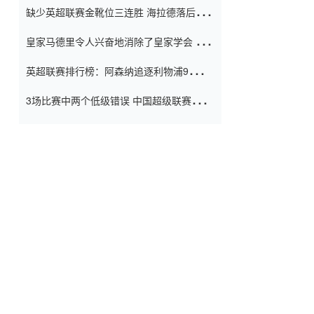
缺少英超联赛金靴位三连胜 海拉德落后6球
窗口
只有两个连续三个连续三靴
皇家马德里令人兴奋地消除了皇家学会 安
彭负责造成巨大的灾难！
英超联赛排行榜：阿森纳追逐利物浦9分 曼
联连续三件坏事
3场比赛中两个低级错误 中国超级联赛的前
守门员很老 是时候让位了 最好的继任者出
现