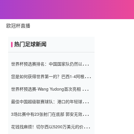
欧冠杯直播
热门足球新闻
世界杯预选赛排名：中国国家队仍然以6分
排名底部 进球差-13令人震惊
您是如何获得世界第一的？巴西1-4阿根
廷：Vinicius 0射击90分钟内
世界杯预选赛-Wang Yudong首次亮相 中国
国家足球队错过了世界杯0-2
最佳中国超级联赛球队：港口的年轻球员在
一场战斗中闻名 伊万放弃了泰桑
3场比赛中有23张射门在底部 郭安无效传球
（Taishan）
鸟儿被用来摆脱它 Setien痴迷于三名后卫
花钱找麻烦！切尔西以5200万美元的价格
购买了菲利克斯 签了7年 并在半年内租了夏