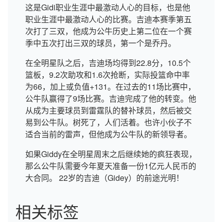
这是Gidi职业生涯中最激动人心的目标，也是他
职业生涯中最激动人心的比赛。吉迪本赛季第五
次打了三双，他成为公牛历史上第二位在一个赛
季中五次打出三双的球员，第一个是乔丹。
在全明星队之后，吉迪场均得到22.8分，10.5个
篮板，9.2次助攻和1.6次抢断，实际投篮命中率
为66，加上或负值+131。在过去的11场比赛中，
公牛队赢得了9场比赛。吉迪完成了他的转变。他
从成为主要球员到雷霆队的替补球员，然后被交
易到公牛队。树死了，人们活着。也许小伙子不
适合当前的雷声，但他成为公牛队的新领导者。
如果Giddy在全明星周末之后继续她的疯狂表现，
那么公牛队需要今年夏天准备一份1亿元人民币的
大合同。 22岁的吉迪（Gidey）的前途光明！
相关标签