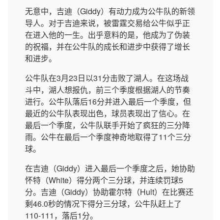
无意中，吉迪（Giddy）有动力成为公牛队的新领
导人。对于吉迪来说，被雷霆交易给公牛似乎正
在进入他的一生。出乎意料的是，他成为了伪装
的祝福，并在公牛队的成长和进步中获得了增长
和进步。
公牛队在3月23日以31分击败了湖人。在这场战
斗中，湖人想报仇，前三个季度根据湖人的节奏
进行。公牛队落后16分并进入最后一个季度，但
最近的公牛队表现出色，球员表现出了信心。在
最后一个季度，公牛队联手开始了疯狂的三分降
雨。公牛在最后一个季度神奇地取得了11个三分
球。
在吉迪（Giddy）进入最后一个季度之后，她协助
怀特（White）得分两个三分球，并连续罚球5
分。吉迪（Giddy）协助霍尔特（Hult）在比赛还
剩46.0秒的情况下得分三分球，公牛队赶上了
110-111，落后1分。