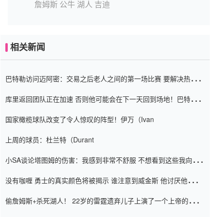
詹姆斯
公牛
湖人
吉迪
相关新闻
巴特勒访问迈阿密：交易之后老人之间的第一场比赛 要解决热情的
怨恨
库里返回团队正在加速 否则他可能会在下一天回到场地！巴特勒迈
阿密的纸牌游戏引起了人们的关注
国家橄榄球队改变了令人惊叹的阵型！伊万（Ivan
上周的球员：杜兰特（Durant
小SA谈论塔图姆的伤害：我感到非常不舒服 不想看到这些我向他
道歉
没有咖喱 勇士的真实颜色将被揭示 谁注意到威金斯 他讨厌他的老
老板
偷詹姆斯+杀死湖人！ 22岁的雷霆遗弃儿子上演了一个上帝的剧
本：疯狂的反击争夺1亿元人民币的合同