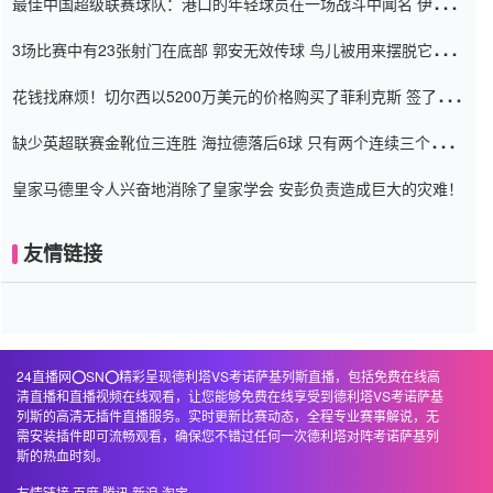
最佳中国超级联赛球队：港口的年轻球员在一场战斗中闻名 伊万放
弃了泰桑（Taishan）
3场比赛中有23张射门在底部 郭安无效传球 鸟儿被用来摆脱它
Setien痴迷于三名后卫
花钱找麻烦！切尔西以5200万美元的价格购买了菲利克斯 签了7年
并在半年内租了夏窗口
缺少英超联赛金靴位三连胜 海拉德落后6球 只有两个连续三个连续
三靴
皇家马德里令人兴奋地消除了皇家学会 安彭负责造成巨大的灾难！
友情链接
24直播网⭕️SN⭕️精彩呈现德利塔VS考诺萨基列斯直播，包括免费在线高
清直播和直播视频在线观看，让您能够免费在线享受到德利塔VS考诺萨基
列斯的高清无插件直播服务。实时更新比赛动态，全程专业赛事解说，无
需安装插件即可流畅观看，确保您不错过任何一次德利塔对阵考诺萨基列
斯的热血时刻。
友情链接
百度
腾讯
新浪
淘宝