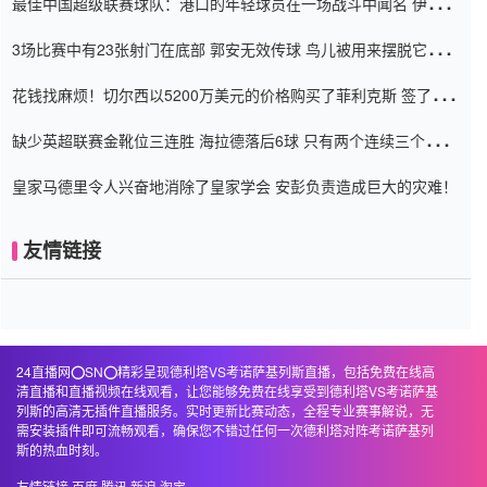
最佳中国超级联赛球队：港口的年轻球员在一场战斗中闻名 伊万放
弃了泰桑（Taishan）
3场比赛中有23张射门在底部 郭安无效传球 鸟儿被用来摆脱它
Setien痴迷于三名后卫
花钱找麻烦！切尔西以5200万美元的价格购买了菲利克斯 签了7年
并在半年内租了夏窗口
缺少英超联赛金靴位三连胜 海拉德落后6球 只有两个连续三个连续
三靴
皇家马德里令人兴奋地消除了皇家学会 安彭负责造成巨大的灾难！
友情链接
24直播网⭕️SN⭕️精彩呈现德利塔VS考诺萨基列斯直播，包括免费在线高
清直播和直播视频在线观看，让您能够免费在线享受到德利塔VS考诺萨基
列斯的高清无插件直播服务。实时更新比赛动态，全程专业赛事解说，无
需安装插件即可流畅观看，确保您不错过任何一次德利塔对阵考诺萨基列
斯的热血时刻。
友情链接
百度
腾讯
新浪
淘宝