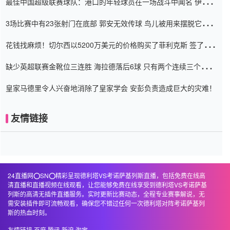
最佳中国超级联赛球队：港口的年轻球员在一场战斗中闻名 伊万放
弃了泰桑（Taishan）
3场比赛中有23张射门在底部 郭安无效传球 鸟儿被用来摆脱它
Setien痴迷于三名后卫
花钱找麻烦！切尔西以5200万美元的价格购买了菲利克斯 签了7年
并在半年内租了夏窗口
缺少英超联赛金靴位三连胜 海拉德落后6球 只有两个连续三个连续
三靴
皇家马德里令人兴奋地消除了皇家学会 安彭负责造成巨大的灾难！
友情链接
24直播网⭕️SN⭕️精彩呈现德利塔VS考诺萨基列斯直播，包括免费在线高
清直播和直播视频在线观看，让您能够免费在线享受到德利塔VS考诺萨基
列斯的高清无插件直播服务。实时更新比赛动态，全程专业赛事解说，无
需安装插件即可流畅观看，确保您不错过任何一次德利塔对阵考诺萨基列
斯的热血时刻。
友情链接
百度
腾讯
新浪
淘宝