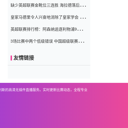
缺少英超联赛金靴位三连胜 海拉德落后6球
窗口
只有两个连续三个连续三靴
皇家马德里令人兴奋地消除了皇家学会 安
彭负责造成巨大的灾难！
英超联赛排行榜：阿森纳追逐利物浦9分 曼
联连续三件坏事
3场比赛中两个低级错误 中国超级联赛的前
守门员很老 是时候让位了 最好的继任者出
现
友情链接
基列斯的高清无插件直播服务。实时更新比赛动态，全程专业