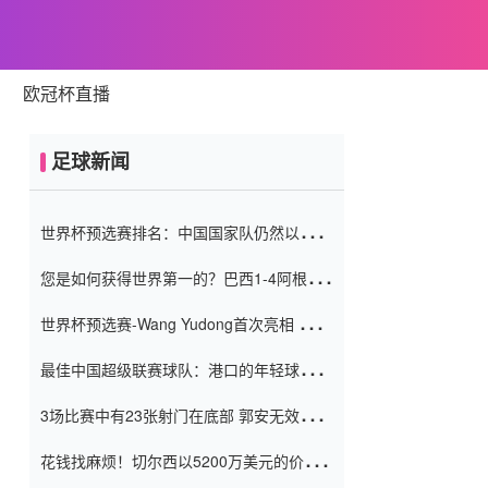
欧冠杯直播
足球新闻
世界杯预选赛排名：中国国家队仍然以6分
排名底部 进球差-13令人震惊
您是如何获得世界第一的？巴西1-4阿根
廷：Vinicius 0射击90分钟内
世界杯预选赛-Wang Yudong首次亮相 中国
国家足球队错过了世界杯0-2
最佳中国超级联赛球队：港口的年轻球员在
一场战斗中闻名 伊万放弃了泰桑
3场比赛中有23张射门在底部 郭安无效传球
（Taishan）
鸟儿被用来摆脱它 Setien痴迷于三名后卫
花钱找麻烦！切尔西以5200万美元的价格
购买了菲利克斯 签了7年 并在半年内租了夏