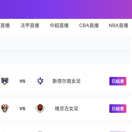
甲直播
法甲直播
中超直播
CBA直播
NBA直播
克女足
斯塔尔南女足
VS
已结束
维京古女足
VS
已结束