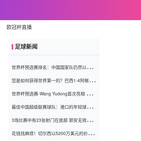
欧冠杯直播
足球新闻
世界杯预选赛排名：中国国家队仍然以6分
排名底部 进球差-13令人震惊
您是如何获得世界第一的？巴西1-4阿根
廷：Vinicius 0射击90分钟内
世界杯预选赛-Wang Yudong首次亮相 中国
国家足球队错过了世界杯0-2
最佳中国超级联赛球队：港口的年轻球员在
一场战斗中闻名 伊万放弃了泰桑
3场比赛中有23张射门在底部 郭安无效传球
（Taishan）
鸟儿被用来摆脱它 Setien痴迷于三名后卫
花钱找麻烦！切尔西以5200万美元的价格
购买了菲利克斯 签了7年 并在半年内租了夏