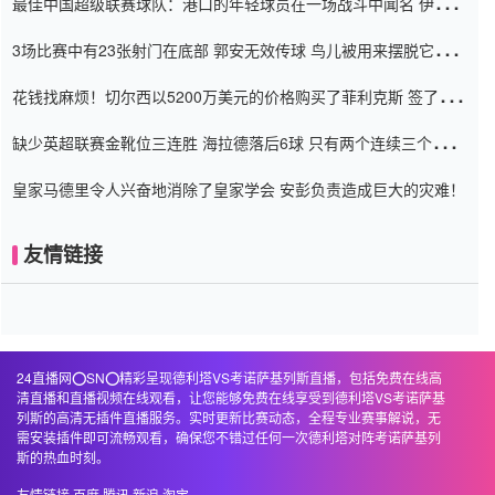
最佳中国超级联赛球队：港口的年轻球员在一场战斗中闻名 伊万放
弃了泰桑（Taishan）
3场比赛中有23张射门在底部 郭安无效传球 鸟儿被用来摆脱它
Setien痴迷于三名后卫
花钱找麻烦！切尔西以5200万美元的价格购买了菲利克斯 签了7年
并在半年内租了夏窗口
缺少英超联赛金靴位三连胜 海拉德落后6球 只有两个连续三个连续
三靴
皇家马德里令人兴奋地消除了皇家学会 安彭负责造成巨大的灾难！
友情链接
24直播网⭕️SN⭕️精彩呈现德利塔VS考诺萨基列斯直播，包括免费在线高
清直播和直播视频在线观看，让您能够免费在线享受到德利塔VS考诺萨基
列斯的高清无插件直播服务。实时更新比赛动态，全程专业赛事解说，无
需安装插件即可流畅观看，确保您不错过任何一次德利塔对阵考诺萨基列
斯的热血时刻。
友情链接
百度
腾讯
新浪
淘宝