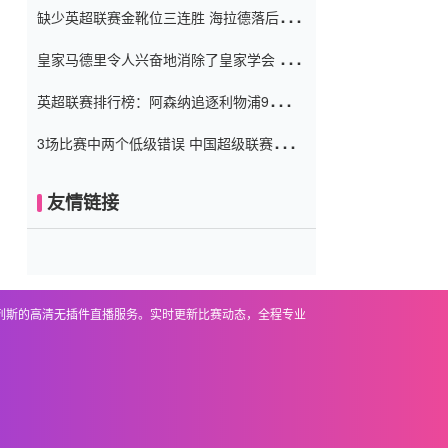
缺少英超联赛金靴位三连胜 海拉德落后6球
窗口
只有两个连续三个连续三靴
皇家马德里令人兴奋地消除了皇家学会 安
彭负责造成巨大的灾难！
英超联赛排行榜：阿森纳追逐利物浦9分 曼
联连续三件坏事
3场比赛中两个低级错误 中国超级联赛的前
守门员很老 是时候让位了 最好的继任者出
现
友情链接
基列斯的高清无插件直播服务。实时更新比赛动态，全程专业