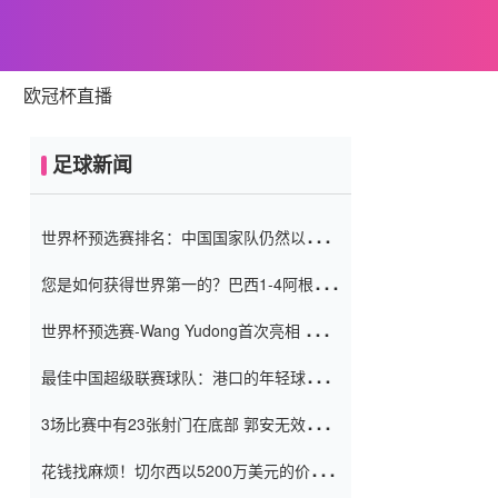
欧冠杯直播
足球新闻
世界杯预选赛排名：中国国家队仍然以6分
排名底部 进球差-13令人震惊
您是如何获得世界第一的？巴西1-4阿根
廷：Vinicius 0射击90分钟内
世界杯预选赛-Wang Yudong首次亮相 中国
国家足球队错过了世界杯0-2
最佳中国超级联赛球队：港口的年轻球员在
一场战斗中闻名 伊万放弃了泰桑
3场比赛中有23张射门在底部 郭安无效传球
（Taishan）
鸟儿被用来摆脱它 Setien痴迷于三名后卫
花钱找麻烦！切尔西以5200万美元的价格
购买了菲利克斯 签了7年 并在半年内租了夏