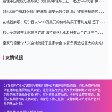
最佳中国超级联赛球队：港口的年轻球员在一场战斗中闻名 伊万放
弃了泰桑（Taishan）
3场比赛中有23张射门在底部 郭安无效传球 鸟儿被用来摆脱它
Setien痴迷于三名后卫
花钱找麻烦！切尔西以5200万美元的价格购买了菲利克斯 签了7年
并在半年内租了夏窗口
缺少英超联赛金靴位三连胜 海拉德落后6球 只有两个连续三个连续
三靴
皇家马德里令人兴奋地消除了皇家学会 安彭负责造成巨大的灾难！
友情链接
24直播网⭕️SN⭕️精彩呈现德利塔VS考诺萨基列斯直播，包括免费在线高
清直播和直播视频在线观看，让您能够免费在线享受到德利塔VS考诺萨基
列斯的高清无插件直播服务。实时更新比赛动态，全程专业赛事解说，无
需安装插件即可流畅观看，确保您不错过任何一次德利塔对阵考诺萨基列
斯的热血时刻。
友情链接
百度
腾讯
新浪
淘宝