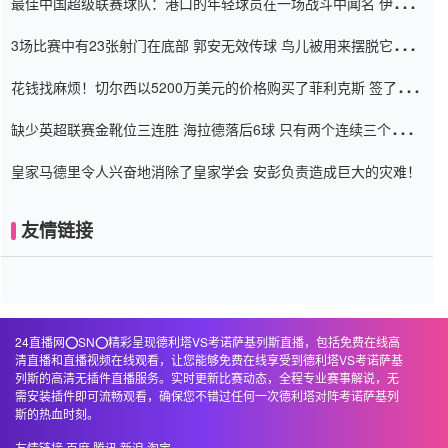
最佳中国超级联赛球队：港口的年轻球员在一场战斗中闻名 伊万放
弃了泰桑（Taishan）
3场比赛中有23张射门在底部 郭安无效传球 鸟儿被用来摆脱它
Setien痴迷于三名后卫
花钱找麻烦！切尔西以5200万美元的价格购买了菲利克斯 签了7年
并在半年内租了夏窗口
缺少英超联赛金靴位三连胜 海拉德落后6球 只有两个连续三个连续
三靴
皇家马德里令人兴奋地消除了皇家学会 安彭负责造成巨大的灾难！
友情链接
24直播网⭕️SN⭕️精彩呈现德利塔VS考诺萨基列斯直播，包括免费在线高
清直播和直播视频在线观看，让您能够免费在线享受到德利塔VS考诺萨基
列斯的高清无插件直播服务。实时更新比赛动态，全程专业赛事解说，无
需安装插件即可流畅观看，确保您不错过任何一次德利塔对阵考诺萨基列
斯的热血时刻。
友情链接
百度
腾讯
新浪
淘宝