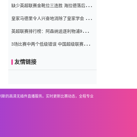
缺少英超联赛金靴位三连胜 海拉德落后6球
窗口
只有两个连续三个连续三靴
皇家马德里令人兴奋地消除了皇家学会 安
彭负责造成巨大的灾难！
英超联赛排行榜：阿森纳追逐利物浦9分 曼
联连续三件坏事
3场比赛中两个低级错误 中国超级联赛的前
守门员很老 是时候让位了 最好的继任者出
现
友情链接
基列斯的高清无插件直播服务。实时更新比赛动态，全程专业