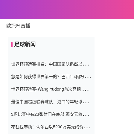
欧冠杯直播
足球新闻
世界杯预选赛排名：中国国家队仍然以6分
排名底部 进球差-13令人震惊
您是如何获得世界第一的？巴西1-4阿根
廷：Vinicius 0射击90分钟内
世界杯预选赛-Wang Yudong首次亮相 中国
国家足球队错过了世界杯0-2
最佳中国超级联赛球队：港口的年轻球员在
一场战斗中闻名 伊万放弃了泰桑
3场比赛中有23张射门在底部 郭安无效传球
（Taishan）
鸟儿被用来摆脱它 Setien痴迷于三名后卫
花钱找麻烦！切尔西以5200万美元的价格
购买了菲利克斯 签了7年 并在半年内租了夏