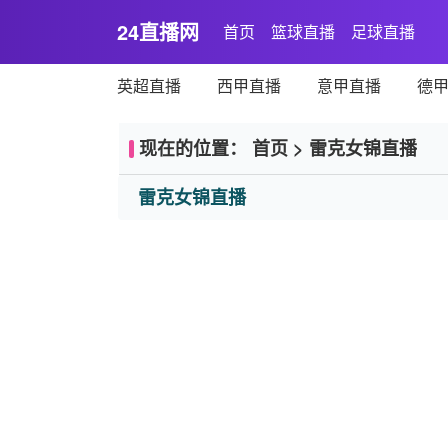
24直播网
首页
篮球直播
足球直播
英超直播
西甲直播
意甲直播
德
现在的位置：
首页
>
雷克女锦直播
雷克女锦直播