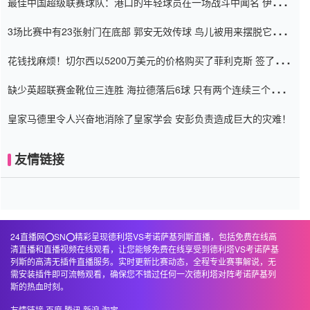
最佳中国超级联赛球队：港口的年轻球员在一场战斗中闻名 伊万放
弃了泰桑（Taishan）
3场比赛中有23张射门在底部 郭安无效传球 鸟儿被用来摆脱它
Setien痴迷于三名后卫
花钱找麻烦！切尔西以5200万美元的价格购买了菲利克斯 签了7年
并在半年内租了夏窗口
缺少英超联赛金靴位三连胜 海拉德落后6球 只有两个连续三个连续
三靴
皇家马德里令人兴奋地消除了皇家学会 安彭负责造成巨大的灾难！
友情链接
24直播网⭕️SN⭕️精彩呈现德利塔VS考诺萨基列斯直播，包括免费在线高
清直播和直播视频在线观看，让您能够免费在线享受到德利塔VS考诺萨基
列斯的高清无插件直播服务。实时更新比赛动态，全程专业赛事解说，无
需安装插件即可流畅观看，确保您不错过任何一次德利塔对阵考诺萨基列
斯的热血时刻。
友情链接
百度
腾讯
新浪
淘宝