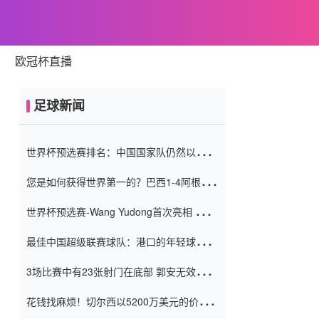
欧冠杯直播
足球新闻
世界杯预选赛排名：中国国家队仍然以6分
排名底部 进球差-13令人震惊
您是如何获得世界第一的？巴西1-4阿根
廷：Vinicius 0射击90分钟内
世界杯预选赛-Wang Yudong首次亮相 中国
国家足球队错过了世界杯0-2
最佳中国超级联赛球队：港口的年轻球员在
一场战斗中闻名 伊万放弃了泰桑
3场比赛中有23张射门在底部 郭安无效传球
（Taishan）
鸟儿被用来摆脱它 Setien痴迷于三名后卫
花钱找麻烦！切尔西以5200万美元的价格
购买了菲利克斯 签了7年 并在半年内租了夏