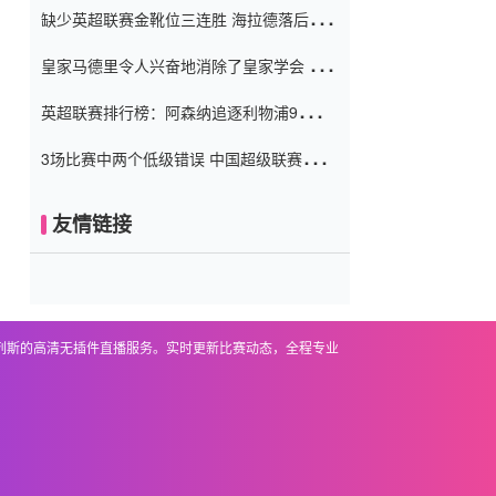
缺少英超联赛金靴位三连胜 海拉德落后6球
窗口
只有两个连续三个连续三靴
皇家马德里令人兴奋地消除了皇家学会 安
彭负责造成巨大的灾难！
英超联赛排行榜：阿森纳追逐利物浦9分 曼
联连续三件坏事
3场比赛中两个低级错误 中国超级联赛的前
守门员很老 是时候让位了 最好的继任者出
现
友情链接
基列斯的高清无插件直播服务。实时更新比赛动态，全程专业