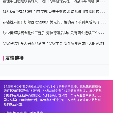
最佳中国超级联赛球队：港口的年轻球员在一场战斗中闻名 伊万放
弃了泰桑（Taishan）
3场比赛中有23张射门在底部 郭安无效传球 鸟儿被用来摆脱它
Setien痴迷于三名后卫
花钱找麻烦！切尔西以5200万美元的价格购买了菲利克斯 签了7年
并在半年内租了夏窗口
缺少英超联赛金靴位三连胜 海拉德落后6球 只有两个连续三个连续
三靴
皇家马德里令人兴奋地消除了皇家学会 安彭负责造成巨大的灾难！
友情链接
24直播网⭕️SN⭕️精彩呈现德利塔VS考诺萨基列斯直播，包括免费在线高
清直播和直播视频在线观看，让您能够免费在线享受到德利塔VS考诺萨基
列斯的高清无插件直播服务。实时更新比赛动态，全程专业赛事解说，无
需安装插件即可流畅观看，确保您不错过任何一次德利塔对阵考诺萨基列
斯的热血时刻。
友情链接
百度
腾讯
新浪
淘宝