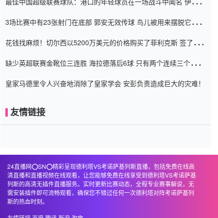
最佳中国超级联赛球队：港口的年轻球员在一场战斗中闻名 伊万放
弃了泰桑（Taishan）
3场比赛中有23张射门在底部 郭安无效传球 鸟儿被用来摆脱它
Setien痴迷于三名后卫
花钱找麻烦！切尔西以5200万美元的价格购买了菲利克斯 签了7年
并在半年内租了夏窗口
缺少英超联赛金靴位三连胜 海拉德落后6球 只有两个连续三个连续
三靴
皇家马德里令人兴奋地消除了皇家学会 安彭负责造成巨大的灾难！
友情链接
24直播网⭕️SN⭕️精彩呈现德利塔VS考诺萨基列斯直播，包括免费在线高
清直播和直播视频在线观看，让您能够免费在线享受到德利塔VS考诺萨基
列斯的高清无插件直播服务。实时更新比赛动态，全程专业赛事解说，无
需安装插件即可流畅观看，确保您不错过任何一次德利塔对阵考诺萨基列
斯的热血时刻。
友情链接
百度
腾讯
新浪
淘宝