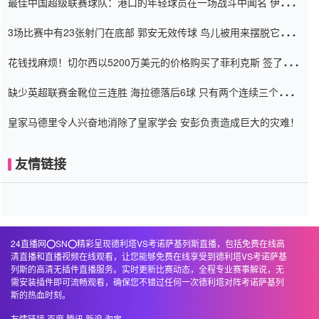
最佳中国超级联赛球队：港口的年轻球员在一场战斗中闻名 伊万放
弃了泰桑（Taishan）
3场比赛中有23张射门在底部 郭安无效传球 鸟儿被用来摆脱它
Setien痴迷于三名后卫
花钱找麻烦！切尔西以5200万美元的价格购买了菲利克斯 签了7年
并在半年内租了夏窗口
缺少英超联赛金靴位三连胜 海拉德落后6球 只有两个连续三个连续
三靴
皇家马德里令人兴奋地消除了皇家学会 安彭负责造成巨大的灾难！
友情链接
24直播网⭕️SN⭕️精彩呈现德利塔VS考诺萨基列斯直播，包括免费在线高
清直播和直播视频在线观看，让您能够免费在线享受到德利塔VS考诺萨基
列斯的高清无插件直播服务。实时更新比赛动态，全程专业赛事解说，无
需安装插件即可流畅观看，确保您不错过任何一次德利塔对阵考诺萨基列
斯的热血时刻。
友情链接
百度
腾讯
新浪
淘宝