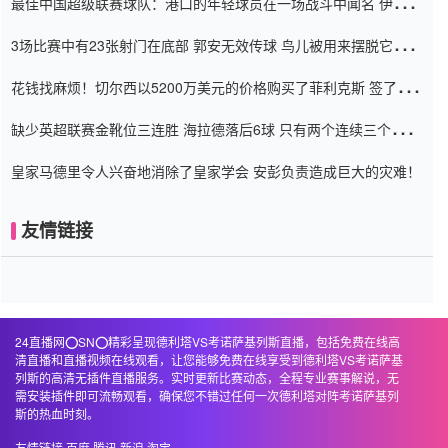
最佳中国超级联赛球队：港口的年轻球员在一场战斗中闻名 伊万放
弃了泰桑（Taishan）
3场比赛中有23张射门在底部 郭安无效传球 鸟儿被用来摆脱它
Setien痴迷于三名后卫
花钱找麻烦！切尔西以5200万美元的价格购买了菲利克斯 签了7年
并在半年内租了夏窗口
缺少英超联赛金靴位三连胜 海拉德落后6球 只有两个连续三个连续
三靴
皇家马德里令人兴奋地消除了皇家学会 安彭负责造成巨大的灾难！
友情链接
24直播网⭕️SN⭕️精彩呈现德利塔VS考诺萨基列斯直播，包括免费在线高
清直播和直播视频在线观看，让您能够免费在线享受到德利塔VS考诺萨基
列斯的高清无插件直播服务。实时更新比赛动态，全程专业赛事解说，无
需安装插件即可流畅观看，确保您不错过任何一次德利塔对阵考诺萨基列
斯的热血时刻。
友情链接
百度
腾讯
新浪
淘宝