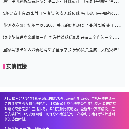
最佳中国超级联赛球队：港口的年轻球员在一场战斗中闻名 伊万放
弃了泰桑（Taishan）
3场比赛中有23张射门在底部 郭安无效传球 鸟儿被用来摆脱它
Setien痴迷于三名后卫
花钱找麻烦！切尔西以5200万美元的价格购买了菲利克斯 签了7年
并在半年内租了夏窗口
缺少英超联赛金靴位三连胜 海拉德落后6球 只有两个连续三个连续
三靴
皇家马德里令人兴奋地消除了皇家学会 安彭负责造成巨大的灾难！
友情链接
24直播网⭕️SN⭕️精彩呈现德利塔VS考诺萨基列斯直播，包括免费在线高
清直播和直播视频在线观看，让您能够免费在线享受到德利塔VS考诺萨基
列斯的高清无插件直播服务。实时更新比赛动态，全程专业赛事解说，无
需安装插件即可流畅观看，确保您不错过任何一次德利塔对阵考诺萨基列
斯的热血时刻。
友情链接
百度
腾讯
新浪
淘宝