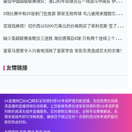
最佳中国超级联赛球队：港口的年轻球员在一场战斗中闻名 伊万放
弃了泰桑（Taishan）
3场比赛中有23张射门在底部 郭安无效传球 鸟儿被用来摆脱它
Setien痴迷于三名后卫
花钱找麻烦！切尔西以5200万美元的价格购买了菲利克斯 签了7年
并在半年内租了夏窗口
缺少英超联赛金靴位三连胜 海拉德落后6球 只有两个连续三个连续
三靴
皇家马德里令人兴奋地消除了皇家学会 安彭负责造成巨大的灾难！
友情链接
24直播网⭕️SN⭕️精彩呈现德利塔VS考诺萨基列斯直播，包括免费在线高
清直播和直播视频在线观看，让您能够免费在线享受到德利塔VS考诺萨基
列斯的高清无插件直播服务。实时更新比赛动态，全程专业赛事解说，无
需安装插件即可流畅观看，确保您不错过任何一次德利塔对阵考诺萨基列
斯的热血时刻。
友情链接
百度
腾讯
新浪
淘宝