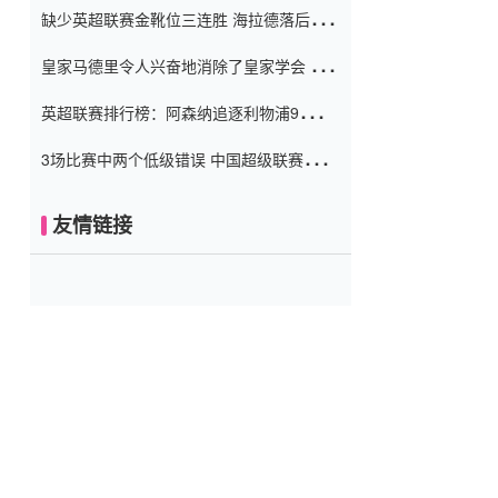
缺少英超联赛金靴位三连胜 海拉德落后6球
窗口
只有两个连续三个连续三靴
皇家马德里令人兴奋地消除了皇家学会 安
彭负责造成巨大的灾难！
英超联赛排行榜：阿森纳追逐利物浦9分 曼
联连续三件坏事
3场比赛中两个低级错误 中国超级联赛的前
守门员很老 是时候让位了 最好的继任者出
现
友情链接