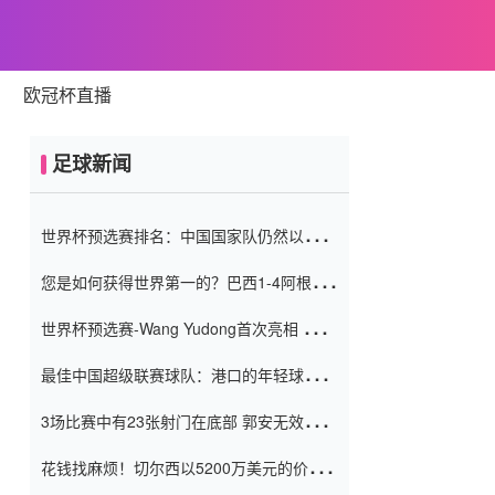
欧冠杯直播
足球新闻
世界杯预选赛排名：中国国家队仍然以6分
排名底部 进球差-13令人震惊
您是如何获得世界第一的？巴西1-4阿根
廷：Vinicius 0射击90分钟内
世界杯预选赛-Wang Yudong首次亮相 中国
国家足球队错过了世界杯0-2
最佳中国超级联赛球队：港口的年轻球员在
一场战斗中闻名 伊万放弃了泰桑
3场比赛中有23张射门在底部 郭安无效传球
（Taishan）
鸟儿被用来摆脱它 Setien痴迷于三名后卫
花钱找麻烦！切尔西以5200万美元的价格
购买了菲利克斯 签了7年 并在半年内租了夏