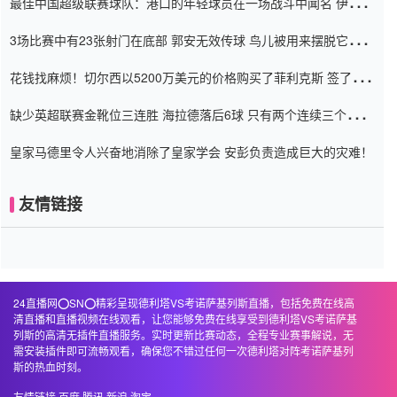
最佳中国超级联赛球队：港口的年轻球员在一场战斗中闻名 伊万放
弃了泰桑（Taishan）
3场比赛中有23张射门在底部 郭安无效传球 鸟儿被用来摆脱它
Setien痴迷于三名后卫
花钱找麻烦！切尔西以5200万美元的价格购买了菲利克斯 签了7年
并在半年内租了夏窗口
缺少英超联赛金靴位三连胜 海拉德落后6球 只有两个连续三个连续
三靴
皇家马德里令人兴奋地消除了皇家学会 安彭负责造成巨大的灾难！
友情链接
24直播网⭕️SN⭕️精彩呈现德利塔VS考诺萨基列斯直播，包括免费在线高
清直播和直播视频在线观看，让您能够免费在线享受到德利塔VS考诺萨基
列斯的高清无插件直播服务。实时更新比赛动态，全程专业赛事解说，无
需安装插件即可流畅观看，确保您不错过任何一次德利塔对阵考诺萨基列
斯的热血时刻。
友情链接
百度
腾讯
新浪
淘宝