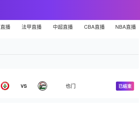
甲直播
法甲直播
中超直播
CBA直播
NBA直播
也门
VS
已结束