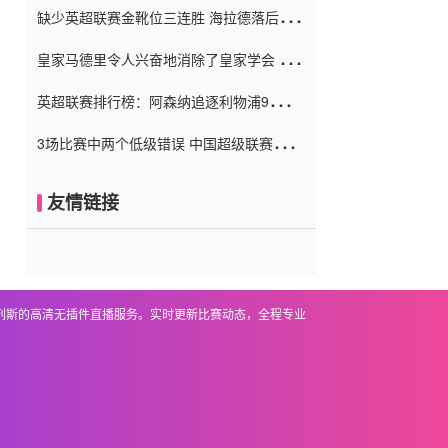
缺少英超联赛金靴位三连胜 海拉德落后6球
窗口
只有两个连续三个连续三靴
皇家马德里令人兴奋地消除了皇家学会 安
彭负责造成巨大的灾难！
英超联赛排行榜：阿森纳追逐利物浦9分 曼
联连续三件坏事
3场比赛中两个低级错误 中国超级联赛的前
守门员很老 是时候让位了 最好的继任者出
现
友情链接
基列斯的高清无插件直播服务。实时更新比赛动态，全程专业