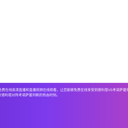
，包括免费在线高清直播和直播视频在线观看，让您能够免费在线享受到德利塔VS考诺萨
次德利塔对阵考诺萨基列斯的热血时刻。