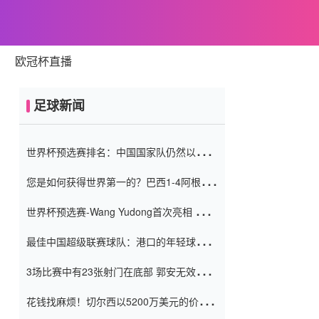
欧冠杯直播
足球新闻
世界杯预选赛排名：中国国家队仍然以6分
排名底部 进球差-13令人震惊
您是如何获得世界第一的？巴西1-4阿根
廷：Vinicius 0射击90分钟内
世界杯预选赛-Wang Yudong首次亮相 中国
国家足球队错过了世界杯0-2
最佳中国超级联赛球队：港口的年轻球员在
一场战斗中闻名 伊万放弃了泰桑
3场比赛中有23张射门在底部 郭安无效传球
（Taishan）
鸟儿被用来摆脱它 Setien痴迷于三名后卫
花钱找麻烦！切尔西以5200万美元的价格
购买了菲利克斯 签了7年 并在半年内租了夏