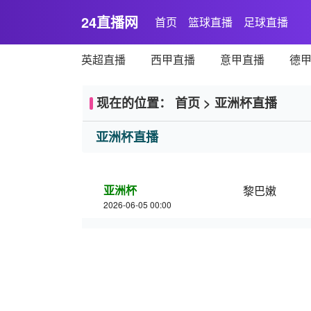
24直播网
首页
篮球直播
足球直播
英超直播
西甲直播
意甲直播
德
现在的位置：
首页
>
亚洲杯直播
亚洲杯直播
亚洲杯
黎巴嫩
2026-06-05 00:00