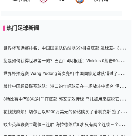
热门足球新闻
世界杯预选赛排名：中国国家队仍然以6分排名底部 进球差-13令人
震惊
您是如何获得世界第一的？巴西1-4阿根廷：Vinicius 0射击90分钟
内
世界杯预选赛-Wang Yudong首次亮相 中国国家足球队错过了世界
杯0-2
最佳中国超级联赛球队：港口的年轻球员在一场战斗中闻名 伊万放
弃了泰桑（Taishan）
3场比赛中有23张射门在底部 郭安无效传球 鸟儿被用来摆脱它
Setien痴迷于三名后卫
花钱找麻烦！切尔西以5200万美元的价格购买了菲利克斯 签了7年
并在半年内租了夏窗口
缺少英超联赛金靴位三连胜 海拉德落后6球 只有两个连续三个连续
三靴