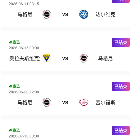
2026-06-11 03:15
马格尼
达尔维克
VS
冰岛乙
已结束
2026-06-15 00:00
奥拉夫斯维克维京
马格尼
VS
冰岛乙
已结束
2026-06-20 22:00
马格尼
塞尔福斯
VS
冰岛乙
已结束
2026-07-13 00:00