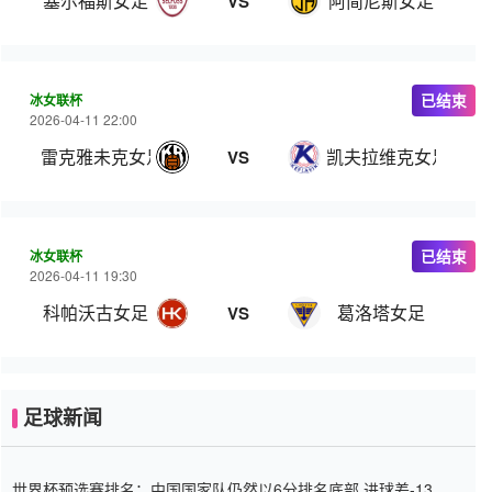
塞尔福斯女足
阿简尼斯女足
VS
冰女联杯
已结束
2026-04-11 22:00
雷克雅未克女足
凯夫拉维克女足
VS
冰女联杯
已结束
2026-04-11 19:30
科帕沃古女足
葛洛塔女足
VS
足球新闻
世界杯预选赛排名：中国国家队仍然以6分排名底部 进球差-13令人