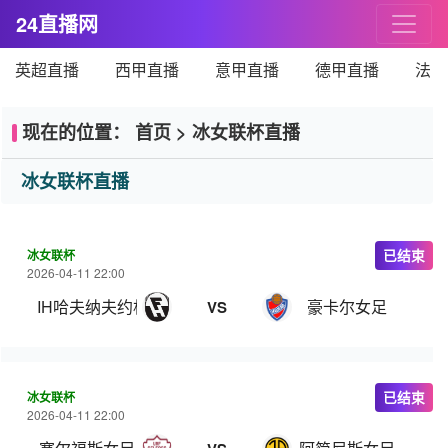
24直播网
英超直播
西甲直播
意甲直播
德甲直播
法甲
现在的位置：
首页
>
冰女联杯直播
冰女联杯直播
冰女联杯
已结束
2026-04-11 22:00
IH哈夫纳夫约杜尔女足
豪卡尔女足
VS
冰女联杯
已结束
2026-04-11 22:00