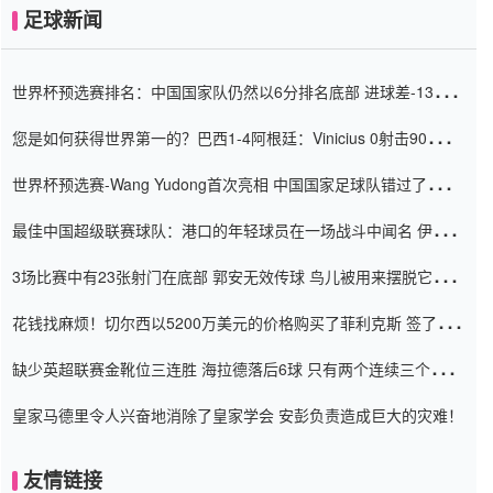
足球新闻
世界杯预选赛排名：中国国家队仍然以6分排名底部 进球差-13令人
震惊
您是如何获得世界第一的？巴西1-4阿根廷：Vinicius 0射击90分钟
内
世界杯预选赛-Wang Yudong首次亮相 中国国家足球队错过了世界
杯0-2
最佳中国超级联赛球队：港口的年轻球员在一场战斗中闻名 伊万放
弃了泰桑（Taishan）
3场比赛中有23张射门在底部 郭安无效传球 鸟儿被用来摆脱它
Setien痴迷于三名后卫
花钱找麻烦！切尔西以5200万美元的价格购买了菲利克斯 签了7年
并在半年内租了夏窗口
缺少英超联赛金靴位三连胜 海拉德落后6球 只有两个连续三个连续
三靴
皇家马德里令人兴奋地消除了皇家学会 安彭负责造成巨大的灾难！
友情链接