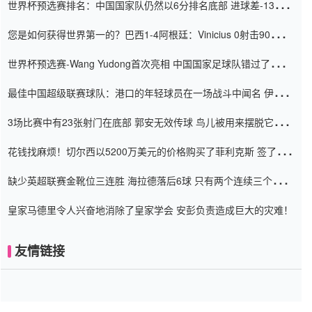
世界杯预选赛排名：中国国家队仍然以6分排名底部 进球差-13令人
震惊
您是如何获得世界第一的？巴西1-4阿根廷：Vinicius 0射击90分钟
内
世界杯预选赛-Wang Yudong首次亮相 中国国家足球队错过了世界
杯0-2
最佳中国超级联赛球队：港口的年轻球员在一场战斗中闻名 伊万放
弃了泰桑（Taishan）
3场比赛中有23张射门在底部 郭安无效传球 鸟儿被用来摆脱它
Setien痴迷于三名后卫
花钱找麻烦！切尔西以5200万美元的价格购买了菲利克斯 签了7年
并在半年内租了夏窗口
缺少英超联赛金靴位三连胜 海拉德落后6球 只有两个连续三个连续
三靴
皇家马德里令人兴奋地消除了皇家学会 安彭负责造成巨大的灾难！
友情链接