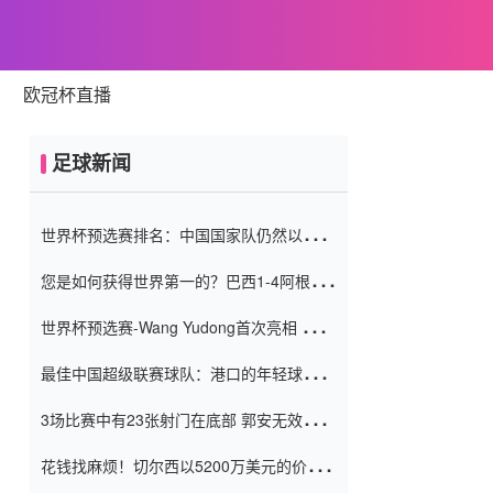
欧冠杯直播
足球新闻
世界杯预选赛排名：中国国家队仍然以6分
排名底部 进球差-13令人震惊
您是如何获得世界第一的？巴西1-4阿根
廷：Vinicius 0射击90分钟内
世界杯预选赛-Wang Yudong首次亮相 中国
国家足球队错过了世界杯0-2
最佳中国超级联赛球队：港口的年轻球员在
一场战斗中闻名 伊万放弃了泰桑
3场比赛中有23张射门在底部 郭安无效传球
（Taishan）
鸟儿被用来摆脱它 Setien痴迷于三名后卫
花钱找麻烦！切尔西以5200万美元的价格
购买了菲利克斯 签了7年 并在半年内租了夏