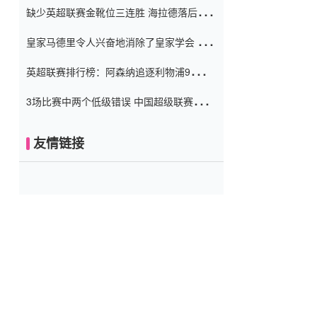
缺少英超联赛金靴位三连胜 海拉德落后6球
窗口
只有两个连续三个连续三靴
皇家马德里令人兴奋地消除了皇家学会 安
彭负责造成巨大的灾难！
英超联赛排行榜：阿森纳追逐利物浦9分 曼
联连续三件坏事
3场比赛中两个低级错误 中国超级联赛的前
守门员很老 是时候让位了 最好的继任者出
现
友情链接