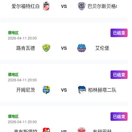
爱尔福特红白
巴贝尔斯贝格03
VS
德地区
已结束
2026-04-11 20:00
路肯瓦德
艾伦堡
VS
德地区
已结束
2026-04-11 20:00
开姆尼茨
柏林赫塔二队
VS
德地区
已结束
2026-04-11 20:00
奥布斯塔特
布赫巴赫
VS