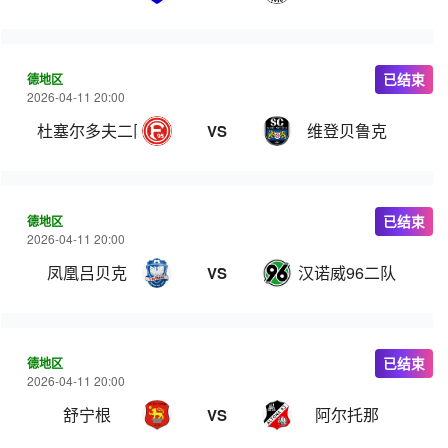
德地区
已结束
2026-04-11 20:00
杜塞尔多夫二队
维登贝鲁克
VS
德地区
已结束
2026-04-11 20:00
凤凰吕贝克
汉诺威96二队
VS
德地区
已结束
2026-04-11 20:00
舒宁根
阿尔托那
VS