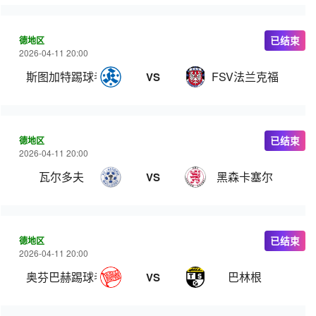
德地区
已结束
2026-04-11 20:00
斯图加特踢球者
FSV法兰克福
VS
德地区
已结束
2026-04-11 20:00
瓦尔多夫
黑森卡塞尔
VS
德地区
已结束
2026-04-11 20:00
奥芬巴赫踢球者
巴林根
VS