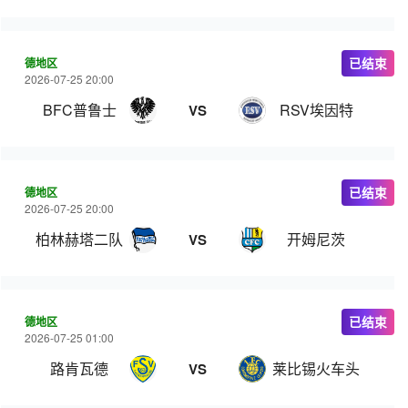
德地区
已结束
2026-07-25 20:00
BFC普鲁士
RSV埃因特
VS
德地区
已结束
2026-07-25 20:00
柏林赫塔二队
开姆尼茨
VS
德地区
已结束
2026-07-25 01:00
路肯瓦德
莱比锡火车头
VS