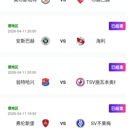
德地区
已结束
2026-04-11 20:00
安斯巴赫
海利
VS
德地区
已结束
2026-04-11 20:00
翁特哈兴
TSV施瓦本奥格斯堡
VS
德地区
已结束
2026-04-11 19:30
弗伦斯堡
SV不莱梅
VS