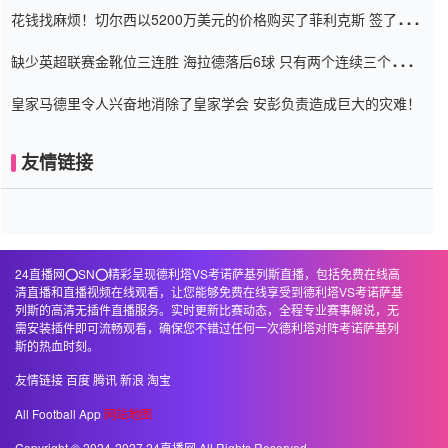
花钱找麻烦！切尔西以5200万美元的价格购买了菲利克斯 签了7年
并在半年内租了夏窗口
缺少英超联赛金靴位三连胜 海拉德落后6球 只有两个连续三个连续
三靴
皇家马德里令人兴奋地消除了皇家学会 安彭负责造成巨大的灾难！
友情链接
24直播网⭕️SN⭕️精彩呈现德利塔VS考诺萨基列斯直播，包括免费在线高
清直播和直播视频在线观看，让您能够免费在线享受到德利塔VS考诺萨基
列斯的高清无插件直播服务。实时更新比赛动态，全程专业赛事解说，无
需安装插件即可流畅观看，确保您不错过任何一次德利塔对阵考诺萨基列
斯的热血时刻。
友情链接
百度
腾讯
新浪
淘宝
All Football App
网站地图
Copyright © 2024-2027 24直播网 All Rights Reserved.