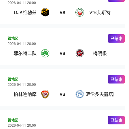
2026-04-11 20:00
DJK维勒兹
VfB艾斯特
VS
德地区
已结束
2026-04-11 20:00
菲尔特二队
梅明根
VS
德地区
已结束
2026-04-11 20:00
柏林迪纳摩
萨伦多夫赫塔队
VS
德地区
已结束
2026-04-11 20:00