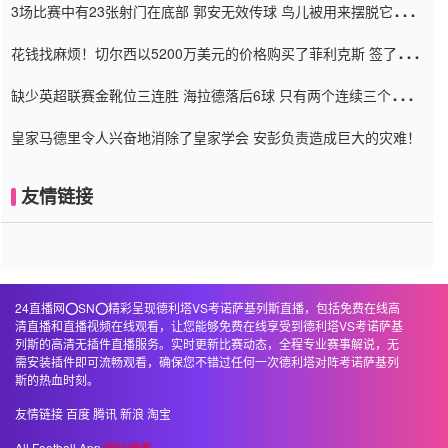
3场比赛中有23张射门在底部 郭安无效传球 鸟儿被用来摆脱它
Setien痴迷于三名后卫
花钱找麻烦！切尔西以5200万美元的价格购买了菲利克斯 签了7年
并在半年内租了夏窗口
缺少英超联赛金靴位三连胜 海拉德落后6球 只有两个连续三个连续
三靴
皇家马德里令人兴奋地消除了皇家学会 安彭负责造成巨大的灾难！
友情链接
24直播网⭕️SN⭕️精彩呈现德利塔VS考诺萨基列斯直播，包括免费在线高
清直播和直播视频在线观看，让您能够免费在线享受到德利塔VS考诺萨基
列斯的高清无插件直播服务。实时更新比赛动态，全程专业赛事解说，无
需安装插件即可流畅观看，确保您不错过任何一次德利塔对阵考诺萨基列
斯的热血时刻。
友情链接
百度
腾讯
新浪
淘宝
All Football App
网站地图