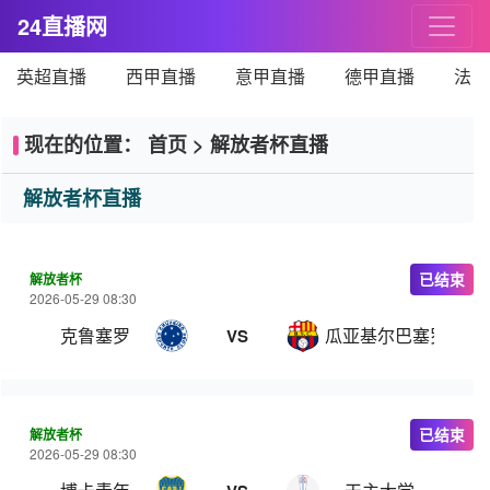
24直播网
英超直播
西甲直播
意甲直播
德甲直播
法甲
现在的位置：
首页
>
解放者杯直播
解放者杯直播
解放者杯
已结束
2026-05-29 08:30
克鲁塞罗
瓜亚基尔巴塞罗那
VS
解放者杯
已结束
2026-05-29 08:30