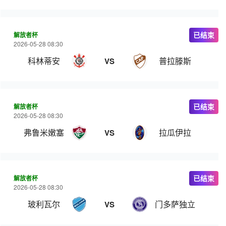
解放者杯
已结束
2026-05-28 08:30
科林蒂安
普拉滕斯
VS
解放者杯
已结束
2026-05-28 08:30
弗鲁米嫩塞
拉瓜伊拉
VS
解放者杯
已结束
2026-05-28 08:30
玻利瓦尔
门多萨独立
VS