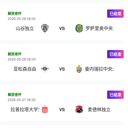
解放者杯
已结束
2026-05-28 06:00
山谷独立
罗萨里奥中央
VS
解放者杯
已结束
2026-05-28 06:00
亚松森自由
委内瑞拉中央大学
VS
解放者杯
已结束
2026-05-27 08:30
拉普拉塔大学生
麦德林独立
VS