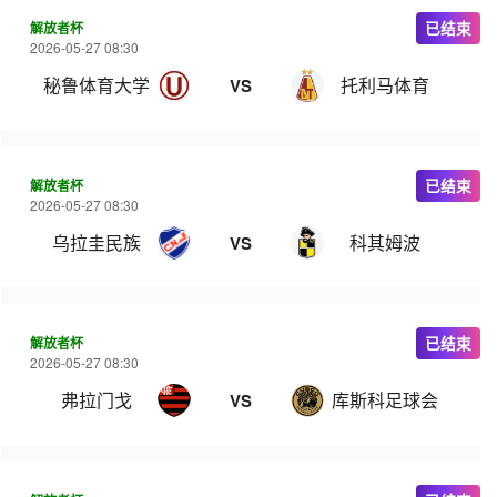
解放者杯
已结束
2026-05-27 08:30
秘鲁体育大学
托利马体育
VS
解放者杯
已结束
2026-05-27 08:30
乌拉圭民族
科其姆波
VS
解放者杯
已结束
2026-05-27 08:30
弗拉门戈
库斯科足球会
VS