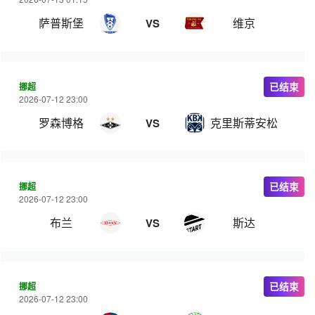
萨普斯堡
维京
VS
挪超
已结束
2026-07-12 23:00
罗森博格
克里斯蒂安松
VS
挪超
已结束
2026-07-12 23:00
布兰
斯达
VS
挪超
已结束
2026-07-12 23:00