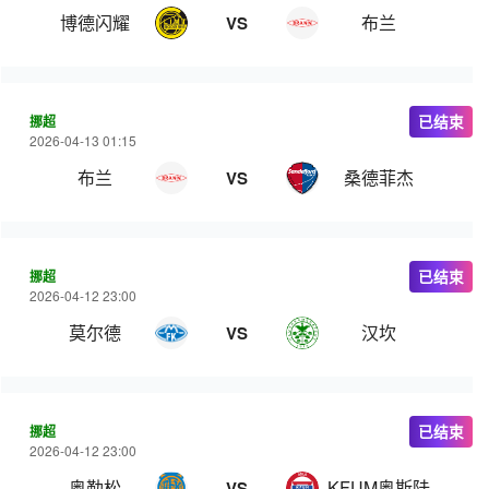
博德闪耀
布兰
VS
挪超
已结束
2026-04-13 01:15
布兰
桑德菲杰
VS
挪超
已结束
2026-04-12 23:00
莫尔德
汉坎
VS
挪超
已结束
2026-04-12 23:00
奥勒松
KFUM奥斯陆
VS