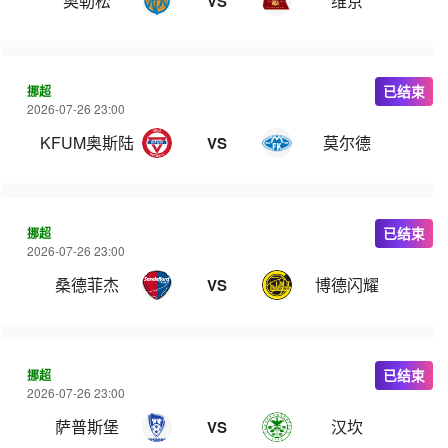
奥勒松
维京
VS
挪超
已结束
2026-07-26 23:00
KFUM奥斯陆
莫尔德
VS
挪超
已结束
2026-07-26 23:00
桑德菲杰
博德闪耀
VS
挪超
已结束
2026-07-26 23:00
萨普斯堡
汉坎
VS