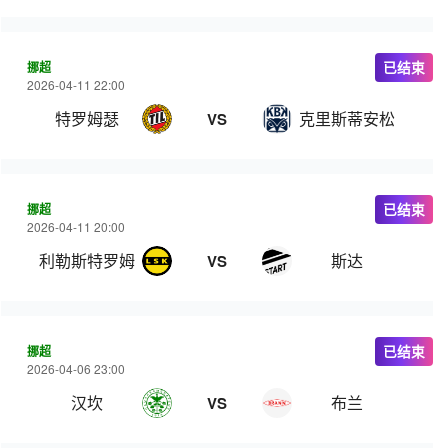
挪超
已结束
2026-04-11 22:00
特罗姆瑟
克里斯蒂安松
VS
挪超
已结束
2026-04-11 20:00
利勒斯特罗姆
斯达
VS
挪超
已结束
2026-04-06 23:00
汉坎
布兰
VS