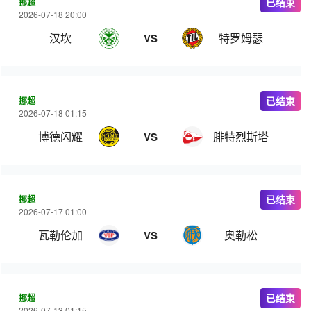
挪超
已结束
2026-07-18 20:00
汉坎
特罗姆瑟
VS
挪超
已结束
2026-07-18 01:15
博德闪耀
腓特烈斯塔
VS
挪超
已结束
2026-07-17 01:00
瓦勒伦加
奥勒松
VS
挪超
已结束
2026-07-13 01:15