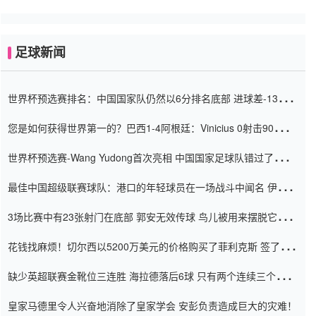
足球新闻
世界杯预选赛排名：中国国家队仍然以6分排名底部 进球差-13令人
震惊
您是如何获得世界第一的？巴西1-4阿根廷：Vinicius 0射击90分钟
内
世界杯预选赛-Wang Yudong首次亮相 中国国家足球队错过了世界
杯0-2
最佳中国超级联赛球队：港口的年轻球员在一场战斗中闻名 伊万放
弃了泰桑（Taishan）
3场比赛中有23张射门在底部 郭安无效传球 鸟儿被用来摆脱它
Setien痴迷于三名后卫
花钱找麻烦！切尔西以5200万美元的价格购买了菲利克斯 签了7年
并在半年内租了夏窗口
缺少英超联赛金靴位三连胜 海拉德落后6球 只有两个连续三个连续
三靴
皇家马德里令人兴奋地消除了皇家学会 安彭负责造成巨大的灾难！