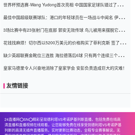
世界杯预选赛-Wang Yudong首次亮相 中国国家足球队错过了世界
杯0-2
最佳中国超级联赛球队：港口的年轻球员在一场战斗中闻名 伊万放
弃了泰桑（Taishan）
3场比赛中有23张射门在底部 郭安无效传球 鸟儿被用来摆脱它
Setien痴迷于三名后卫
花钱找麻烦！切尔西以5200万美元的价格购买了菲利克斯 签了7年
并在半年内租了夏窗口
缺少英超联赛金靴位三连胜 海拉德落后6球 只有两个连续三个连续
三靴
皇家马德里令人兴奋地消除了皇家学会 安彭负责造成巨大的灾难！
友情链接
24直播网⭕️SN⭕️精彩呈现德利塔VS考诺萨基列斯直播，包括免费在线高
清直播和直播视频在线观看，让您能够免费在线享受到德利塔VS考诺萨基
列斯的高清无插件直播服务。实时更新比赛动态，全程专业赛事解说，无