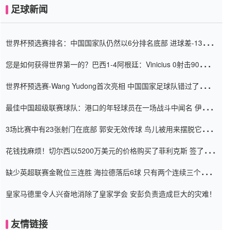
足球新闻
世界杯预选赛排名：中国国家队仍然以6分排名底部 进球差-13令人
震惊
您是如何获得世界第一的？巴西1-4阿根廷：Vinicius 0射击90分钟
内
世界杯预选赛-Wang Yudong首次亮相 中国国家足球队错过了世界
杯0-2
最佳中国超级联赛球队：港口的年轻球员在一场战斗中闻名 伊万放
弃了泰桑（Taishan）
3场比赛中有23张射门在底部 郭安无效传球 鸟儿被用来摆脱它
Setien痴迷于三名后卫
花钱找麻烦！切尔西以5200万美元的价格购买了菲利克斯 签了7年
并在半年内租了夏窗口
缺少英超联赛金靴位三连胜 海拉德落后6球 只有两个连续三个连续
三靴
皇家马德里令人兴奋地消除了皇家学会 安彭负责造成巨大的灾难！
友情链接